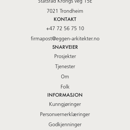
Statsråd Krohgs veg 15E
7021
Trondheim
KONTAKT
+47 72 56 75 10
firmapost@eggen-arkitekter.no
SNARVEIER
Prosjekter
Tjenester
Om
Folk
INFORMASJON
Kunngjøringer
Personvernerklæringer
Godkjenninger