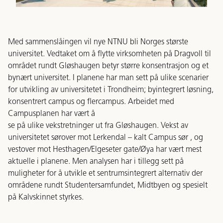
Med sammenslåingen vil nye NTNU bli Norges største
universitet. Vedtaket om å flytte virksomheten på Dragvoll til
området rundt Gløshaugen betyr større konsentrasjon og et
bynært universitet. I planene har man sett på ulike scenarier
for utvikling av universitetet i Trondheim; byintegrert løsning,
konsentrert campus og flercampus. Arbeidet med
Campusplanen har vært å
se på ulike vekstretninger ut fra Gløshaugen. Vekst av
universitetet sørover mot Lerkendal – kalt Campus sør , og
vestover mot Hesthagen/Elgeseter gate/Øya har vært mest
aktuelle i planene. Men analysen har i tillegg sett på
muligheter for å utvikle et sentrumsintegrert alternativ der
områdene rundt Studentersamfundet, Midtbyen og spesielt
på Kalvskinnet styrkes.