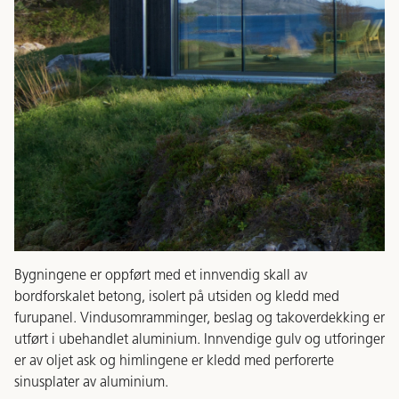
Bygningene er oppført med et innvendig skall av
bordforskalet betong, isolert på utsiden og kledd med
furupanel. Vindusomramminger, beslag og takoverdekking er
utført i ubehandlet aluminium. Innvendige gulv og utforinger
er av oljet ask og himlingene er kledd med perforerte
sinusplater av aluminium.