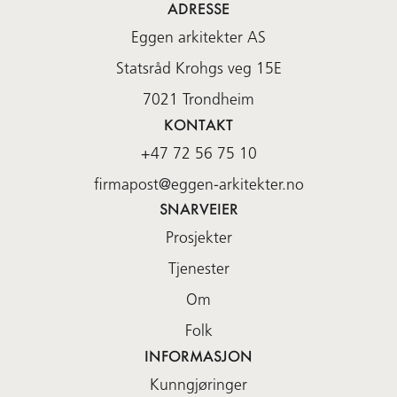
ADRESSE
Eggen arkitekter AS
Statsråd Krohgs veg 15E
7021
Trondheim
KONTAKT
+47 72 56 75 10
firmapost@eggen-arkitekter.no
SNARVEIER
Prosjekter
Tjenester
Om
Folk
INFORMASJON
Kunngjøringer